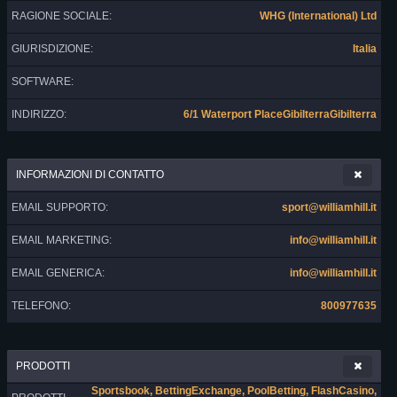
RAGIONE SOCIALE:
WHG (International) Ltd
GIURISDIZIONE:
Italia
SOFTWARE:
INDIRIZZO:
6/1 Waterport PlaceGibilterraGibilterra
INFORMAZIONI DI CONTATTO
EMAIL SUPPORTO:
sport@williamhill.it
EMAIL MARKETING:
info@williamhill.it
EMAIL GENERICA:
info@williamhill.it
TELEFONO:
800977635
PRODOTTI
Sportsbook, BettingExchange, PoolBetting, FlashCasino,