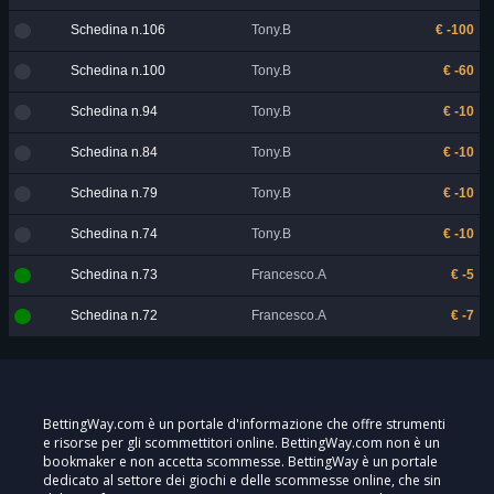
Schedina n.106
Tony.B
€ -100
Schedina n.100
Tony.B
€ -60
Schedina n.94
Tony.B
€ -10
Schedina n.84
Tony.B
€ -10
Schedina n.79
Tony.B
€ -10
Schedina n.74
Tony.B
€ -10
Schedina n.73
Francesco.A
€ -5
Schedina n.72
Francesco.A
€ -7
BettingWay.com è un portale d'informazione che offre strumenti
e risorse per gli scommettitori online. BettingWay.com non è un
bookmaker e non accetta scommesse. BettingWay è un portale
dedicato al settore dei giochi e delle scommesse online, che sin