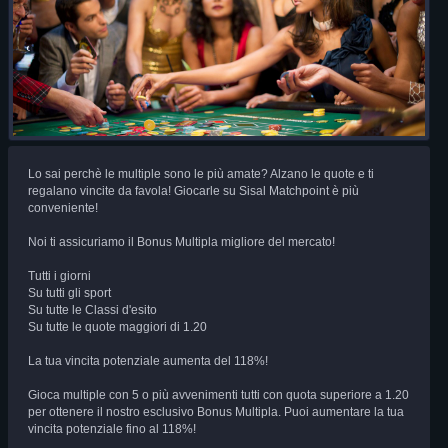
Lo sai perchè le multiple sono le più amate? Alzano le quote e ti
regalano vincite da favola! Giocarle su Sisal Matchpoint è più
conveniente!
Noi ti assicuriamo il Bonus Multipla migliore del mercato!
Tutti i giorni
Su tutti gli sport
Su tutte le Classi d'esito
Su tutte le quote maggiori di 1.20
La tua vincita potenziale aumenta del 118%!
Gioca multiple con 5 o più avvenimenti tutti con quota superiore a 1.20
per ottenere il nostro esclusivo Bonus Multipla. Puoi aumentare la tua
vincita potenziale fino al 118%!