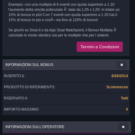
Esempio: con una multipla di 6 eventi con quota superiore a 1.20
l'aumento della vincita potenziale Ã¨ dato da 1,05 x 1,05: in totale un
10% di bonus in più! Con 7 eventi con quota superiore a 1.20 hai il
15% di bonus in più e cosÃ¬ via fino al 118% di bonus!
Se giochi su Sisal.it o da App Sisal Matchpoint, il Bonus Multipla Ã¨
calcolato in modo identico sia per le multiple che per i sistemi.
Termini e Condizioni
INFORMAZIONI SUL BONUS
INSERITO IL:
8/26/2014
PRODOTTO DI RIFERIMENTO:
Scommesse
RISERVATO A:
Tutti
IMPORTO MASSIMO:
0
INFORMAZIONI SULL'OPERATORE