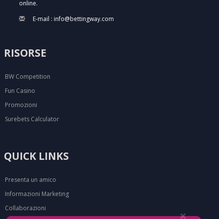
online.
E-mail :
info@bettingway.com
RISORSE
BW Competition
Fun Casino
Promozioni
Surebets Calculator
QUICK LINKS
Presenta un amico
Informazioni Marketing
Collaborazioni
×