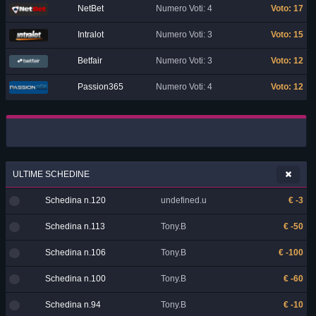
NetBet
Numero Voti: 4
Voto: 17
Intralot
Numero Voti: 3
Voto: 15
Betfair
Numero Voti: 3
Voto: 12
Passion365
Numero Voti: 4
Voto: 12
ULTIME SCHEDINE
Schedina n.120
undefined.u
€ -3
Schedina n.113
Tony.B
€ -50
Schedina n.106
Tony.B
€ -100
Schedina n.100
Tony.B
€ -60
Schedina n.94
Tony.B
€ -10