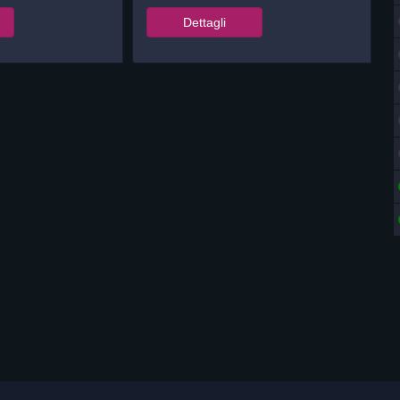
Dettagli