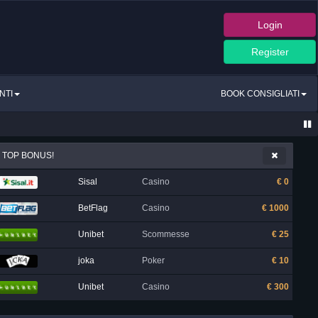
Login
Register
NTI
BOOK CONSIGLIATI
TOP BONUS!
Sisal
Casino
€
0
BetFlag
Casino
€
1000
Unibet
Scommesse
€
25
joka
Poker
€
10
Unibet
Casino
€
300