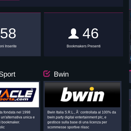
58
46
ni Inserite
Bookmakers Presenti
Sport
Bwin
ta fondata nel 1998
Bwin Italia S.R.L., Ã¨ controllata al 100% da
e un'alternativa unica e
bwin.party digital entertainment plc, e
ri bookmaker.
gestisce sulla base di una licenza per
lic
scommesse sportive rilasc