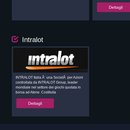
Dettagli
Intralot
INTRALOT Italia Ã¨ una SocietÃ per Azioni
controllata da INTRALOT Group, leader
mondiale nel settore dei giochi quotata in
borsa ad Atene. Costituita
Dettagli