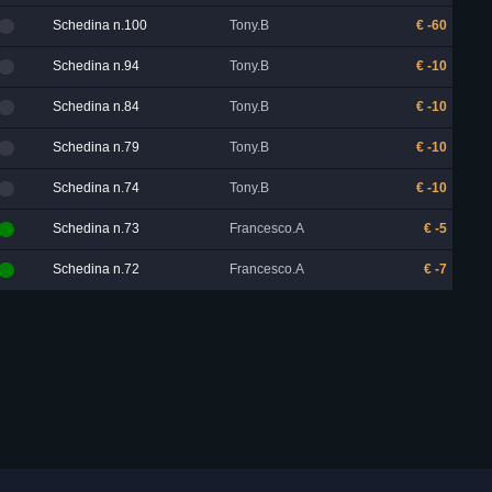
Schedina n.100
Tony.B
€ -60
Schedina n.94
Tony.B
€ -10
Schedina n.84
Tony.B
€ -10
Schedina n.79
Tony.B
€ -10
Schedina n.74
Tony.B
€ -10
Schedina n.73
Francesco.A
€ -5
Schedina n.72
Francesco.A
€ -7