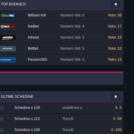
TOP BOOKIES!
William Hill
Numero Voti: 6
Voto: 30
NetBet
Numero Voti: 4
Voto: 17
Intralot
Numero Voti: 3
Voto: 15
Betfair
Numero Voti: 3
Voto: 12
Passion365
Numero Voti: 4
Voto: 12
ULTIME SCHEDINE
Schedina n.120
undefined.u
€ -3
Schedina n.113
Tony.B
€ -50
Schedina n.106
Tony.B
€ -100