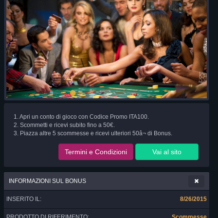
1. Apri un conto di gioco con Codice Promo ITA100.
2. Scommetti e ricevi subito fino a 50€.
3. Piazza altre 5 scommesse e ricevi ulteriori 50â¬ di Bonus.
Termini e Condizioni
Vai al sito
INFORMAZIONI SUL BONUS
INSERITO IL:
8/26/2015
PRODOTTO DI RIFERIMENTO:
Scommesse