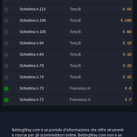
Schedina n.113
Tony.B
€ -50
Schedina n.106
Tony.B
€ -100
Schedina n.100
Tony.B
€ -60
Schedina n.94
Tony.B
€ -10
Schedina n.84
Tony.B
€ -10
Schedina n.79
Tony.B
€ -10
Schedina n.74
Tony.B
€ -10
Schedina n.73
Francesco.A
€ -5
Schedina n.72
Francesco.A
€ -7
BettingWay.com è un portale d'informazione che offre strumenti
e risorse per gli scommettitori online. BettingWay.com non è un