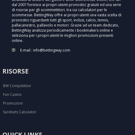
dal 2007 fornisce ai propri utenti pronostici gratuiti ed una serie
di risorse per gli scommettitori. tra cui calcolatori per le
scommesse. BettingWay offre ai propri utenti una vasta scelta di
pronostici riguardanti tutti gli sport, inclusi, calcio, tennis,
pallacanestro, pallavolo e motori. Grazie ad un team dedicato,
BettingWay analizza periodicamente i bookmakers online e
seleziona per i propri utenti le migliori promozioni presenti
online.
E-mail :
info@bettingway.com
RISORSE
BW Competition
Fun Casino
Promozioni
Surebets Calculator
QUICK LINKS