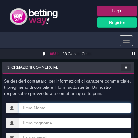
Login
Register
Toggle
naviga
888.it
- 88 Giocate Gratis
INFORMAZIONI COMMERCIALI
Se desideri contattarci per informazioni di carattere commerciale,
ti preghiamo di compilare il form sottostante. Un nostro
responsabile provvederà a contattarti quanto prima.