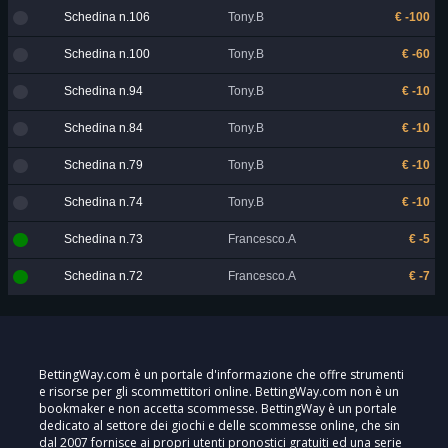
Schedina n.106
Tony.B
€ -100
Schedina n.100
Tony.B
€ -60
Schedina n.94
Tony.B
€ -10
Schedina n.84
Tony.B
€ -10
Schedina n.79
Tony.B
€ -10
Schedina n.74
Tony.B
€ -10
Schedina n.73
Francesco.A
€ -5
Schedina n.72
Francesco.A
€ -7
BettingWay.com è un portale d'informazione che offre strumenti
e risorse per gli scommettitori online. BettingWay.com non è un
bookmaker e non accetta scommesse. BettingWay è un portale
dedicato al settore dei giochi e delle scommesse online, che sin
dal 2007 fornisce ai propri utenti pronostici gratuiti ed una serie