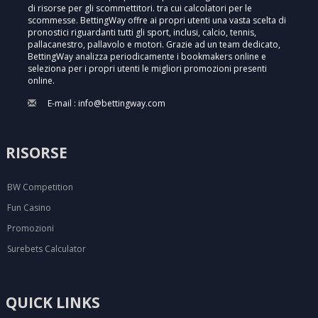
di risorse per gli scommettitori. tra cui calcolatori per le
scommesse. BettingWay offre ai propri utenti una vasta scelta di
pronostici riguardanti tutti gli sport, inclusi, calcio, tennis,
pallacanestro, pallavolo e motori. Grazie ad un team dedicato,
BettingWay analizza periodicamente i bookmakers online e
seleziona per i propri utenti le migliori promozioni presenti
online.
E-mail :
info@bettingway.com
RISORSE
BW Competition
Fun Casino
Promozioni
Surebets Calculator
QUICK LINKS