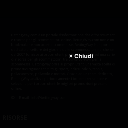
BettingWay.com è un portale d'informazione che offre strumenti
e risorse per gli scommettitori online. BettingWay.com non è un
bookmaker e non accetta scommesse. BettingWay è un portale
dedicato al settore dei giochi e delle scommesse online, che sin
dal 2007 fornisce ai propri utenti pronostici gratuiti ed una serie
× Chiudi
di risorse per gli scommettitori. tra cui calcolatori per le
scommesse. BettingWay offre ai propri utenti una vasta scelta di
pronostici riguardanti tutti gli sport, inclusi, calcio, tennis,
pallacanestro, pallavolo e motori. Grazie ad un team dedicato,
BettingWay analizza periodicamente i bookmakers online e
seleziona per i propri utenti le migliori promozioni presenti
online.
E-mail :
info@bettingway.com
RISORSE